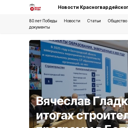
Новости Красногвардейског
80 лет Победы
Новости
Статьи
Общество
документы
Вячеслав Гладк
итогах строите