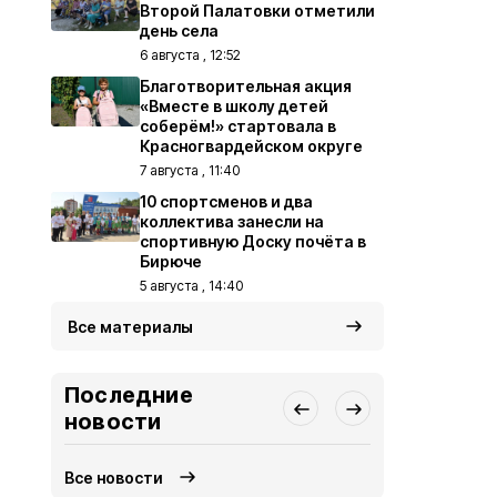
Второй Палатовки отметили
день села
6 августа , 12:52
Благотворительная акция
«Вместе в школу детей
соберём!» стартовала в
Красногвардейском округе
7 августа , 11:40
10 спортсменов и два
коллектива занесли на
спортивную Доску почёта в
Бирюче
5 августа , 14:40
Все материалы
Последние
новости
Все новости