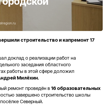
городской
elregion.ru
авершили строительство и капремонт 17
ал доклад о реализации работ на
дельного заседания областного
тах работы в этой сфере доложил
Андрей Милёхин.
ный ремонт проведён в
16 образовательных
ностью завершено строительство школы
 посёлке Северный.