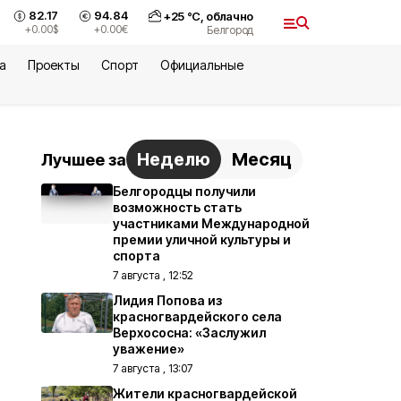
82.17
94.84
+
25
°С,
облачно
+0.00
$
+0.00
€
Белгород
а
Проекты
Спорт
Официальные
Неделю
Месяц
Лучшее за
Белгородцы получили
возможность стать
участниками Международной
премии уличной культуры и
спорта
7 августа , 12:52
Лидия Попова из
красногвардейского села
Верхососна: «Заслужил
уважение»
7 августа , 13:07
Жители красногвардейской