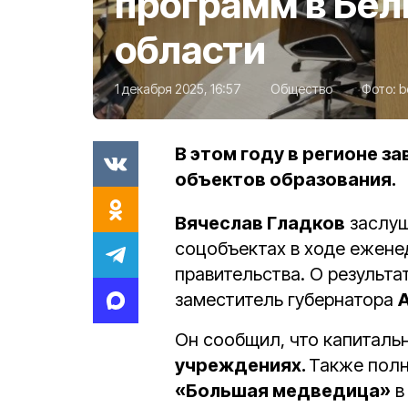
программ в Бел
области
1 декабря 2025, 16:57
Общество
Фото:
b
В этом году в регионе з
объектов образования.
Вячеслав Гладков
заслуш
соцобъектах в ходе ежене
правительства. О результа
заместитель губернатора
Он сообщил, что капиталь
учреждениях.
Также пол
«Большая медведица»
в