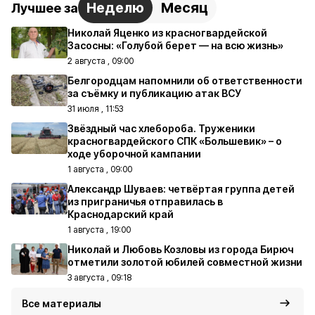
Неделю
Месяц
Лучшее за
Николай Яценко из красногвардейской
Засосны: «Голубой берет — на всю жизнь»
2 августа , 09:00
Белгородцам напомнили об ответственности
за съёмку и публикацию атак ВСУ
31 июля , 11:53
Звёздный час хлебороба. Труженики
красногвардейского СПК «Большевик» – о
ходе уборочной кампании
1 августа , 09:00
Александр Шуваев: четвёртая группа детей
из приграничья отправилась в
Краснодарский край
1 августа , 19:00
Николай и Любовь Козловы из города Бирюч
отметили золотой юбилей совместной жизни
3 августа , 09:18
Все материалы