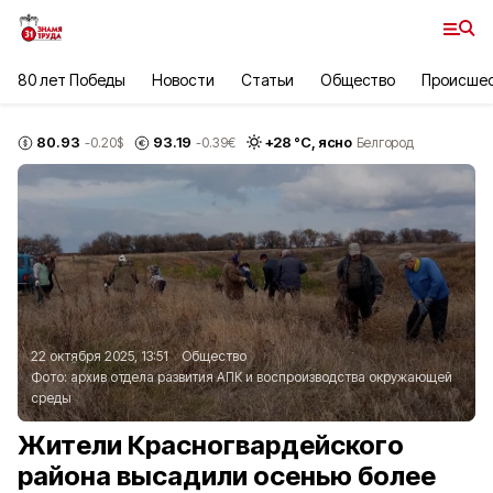
80 лет Победы
Новости
Статьи
Общество
Происше
80.93
93.19
+
28
°С,
ясно
-0.20
$
-0.39
€
Белгород
22 октября 2025, 13:51
Общество
Фото:
архив отдела развития АПК и воспроизводства окружающей
среды
Жители Красногвардейского
района высадили осенью более