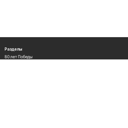
Разделы
80 лет Победы
Новости
Статьи
Общество
Происшествия
Культура
Газета
Политика
Экономика
Проекты