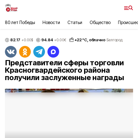
80 лет Победы
Новости
Статьи
Общество
Происше
82.17
94.84
+
22
°С,
облачно
+0.00
$
+0.00
€
Белгород
Представители сферы торговли
Красногвардейского района
получили заслуженные награды