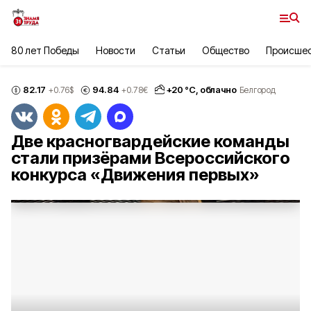
80 лет Победы
Новости
Статьи
Общество
Происше
82.17
94.84
+
20
°С,
облачно
+0.76
$
+0.78
€
Белгород
Две красногвардейские команды
стали призёрами Всероссийского
конкурса «Движения первых»