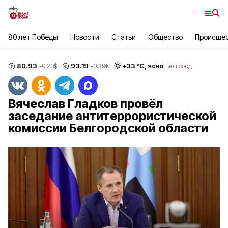
80 лет Победы
Новости
Статьи
Общество
Происше
80.93
93.19
+
33
°С,
ясно
-0.20
$
-0.39
€
Белгород
Вячеслав Гладков провёл
заседание антитеррористической
комиссии Белгородской области