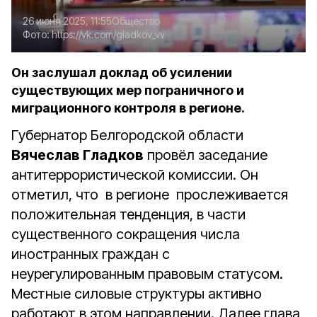
26 июня 2025, 11:55
Общество
Фото:
https://vk.com/gladkov_vv
Он заслушал доклад об усилении
существующих мер пограничного и
миграционного контроля в регионе.
Губернатор Белгородской области
Вячеслав Гладков
провёл заседание
антитеррористической комиссии. Он
отметил, что в регионе прослеживается
положительная тенденция, в части
существенного сокращения числа
иностранных граждан с
неурегулированным правовым статусом.
Местные силовые структуры активно
работают в этом направлении. Далее глава