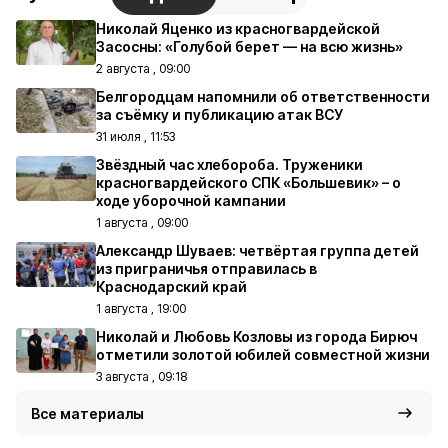
Николай Яценко из красногвардейской
Засосны: «Голубой берет — на всю жизнь»
2 августа , 09:00
Белгородцам напомнили об ответственности
за съёмку и публикацию атак ВСУ
31 июля , 11:53
Звёздный час хлебороба. Труженики
красногвардейского СПК «Большевик» – о
ходе уборочной кампании
1 августа , 09:00
Александр Шуваев: четвёртая группа детей
из приграничья отправилась в
Краснодарский край
1 августа , 19:00
Николай и Любовь Козловы из города Бирюч
отметили золотой юбилей совместной жизни
3 августа , 09:18
Все материалы