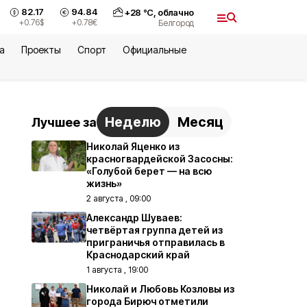
82.17
94.84
+
28
°С,
облачно
+0.76
$
+0.78
€
Белгород
а
Проекты
Спорт
Официальные
Неделю
Месяц
Лучшее за
Николай Яценко из
красногвардейской Засосны:
«Голубой берет — на всю
жизнь»
2 августа , 09:00
Александр Шуваев:
четвёртая группа детей из
приграничья отправилась в
Краснодарский край
1 августа , 19:00
Николай и Любовь Козловы из
города Бирюч отметили