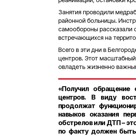
реанимации, остановки кро
Занятия проводили медра
районной больницы. Инстр
самообороны рассказали о
встречающихся на террито
Всего в эти дни в Белгоро
центров. Этот масштабный
овладеть жизненно важны
«Получил обращение 
центров. В виду вос
продолжат функционир
навыков оказания пе
обстрелов или ДТП – эт
по факту должен быть 