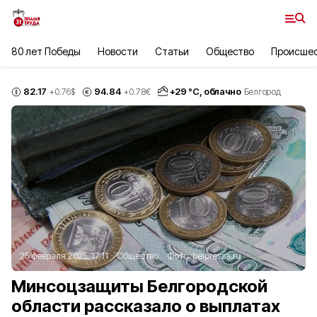
80 лет Победы
Новости
Статьи
Общество
Происше
82.17
94.84
+
29
°С,
облачно
+0.76
$
+0.78
€
Белгород
25 февраля 2025, 17:11
Общество
Фото:
belpressa.ru
Минсоцзащиты Белгородской
области рассказало о выплатах