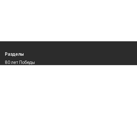
Разделы
80 лет Победы
Новости
Статьи
Общество
Происшествия
Культура
Газета
Политика
Экономика
Проекты