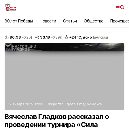
80 лет Победы
Новости
Статьи
Общество
Происше
80.93
93.19
+
24
°С,
ясно
-0.20
$
-0.39
€
Белгород
12 января 2025, 12:00
Общество
Фото:
t.me/vvgladkov
Вячеслав Гладков рассказал о
проведении турнира «Сила