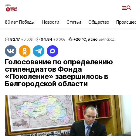
80 лет Победы
Новости
Статьи
Общество
Происше
82.17
94.84
+
26
°С,
ясно
+0.00
$
+0.00
€
Белгород
Голосование по определению
стипендиатов Фонда
«Поколение» завершилось в
Белгородской области