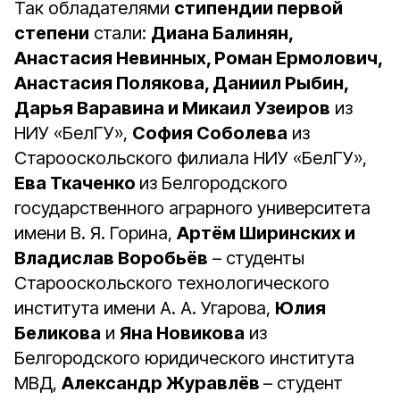
Так обладателями
стипендии первой
степени
стали:
Диана Балинян,
Анастасия Невинных, Роман Ермолович,
Анастасия Полякова, Даниил Рыбин,
Дарья Варавина и Микаил Узеиров
из
НИУ «БелГУ»,
София Соболева
из
Старооскольского филиала НИУ «БелГУ»,
Ева Ткаченко
из Белгородского
государственного аграрного университета
имени В. Я. Горина,
Артём Ширинских и
Владислав Воробьёв
– студенты
Старооскольского технологического
института имени А. А. Угарова,
Юлия
Беликова
и
Яна Новикова
из
Белгородского юридического института
МВД,
Александр Журавлёв
– студент