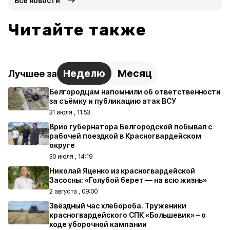
Все новости
Читайте также
Неделю
Месяц
Лучшее за
Белгородцам напомнили об ответственности
за съёмку и публикацию атак ВСУ
31 июля , 11:53
Врио губернатора Белгородской побывал с
рабочей поездкой в Красногвардейском
округе
30 июля , 14:19
Николай Яценко из красногвардейской
Засосны: «Голубой берет — на всю жизнь»
2 августа , 09:00
Звёздный час хлебороба. Труженики
красногвардейского СПК «Большевик» – о
ходе уборочной кампании