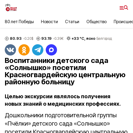
80 лет Победы
Новости
Статьи
Общество
Происше
80.93
93.19
+
33
°С,
ясно
-0.20
$
-0.39
€
Белгород
Воспитанники детского сада
«Солнышко» посетили
Красногвардейскую центральную
районную больницу
Целью экскурсии являлось получения
новых знаний о медицинских профессиях.
Дошкольники подготовительной группы
«Пчёлки» детского сада «Солнышко»
посетили Красногвардейскую центральную