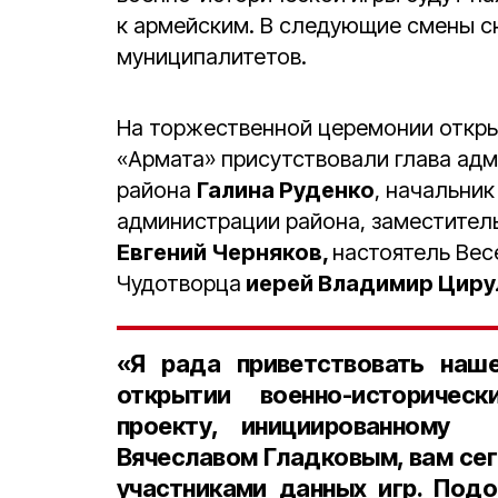
к армейским. В следующие смены с
муниципалитетов.
На торжественной церемонии откры
«Армата» присутствовали глава ад
района
Галина Руденко
, начальни
администрации района, заместител
Евгений Черняков,
настоятель Вес
Чудотворца
иерей Владимир Циру
«Я рада приветствовать наш
открытии военно-историчес
проекту, инициированному 
Вячеславом Гладковым, вам сег
участниками данных игр. Подо