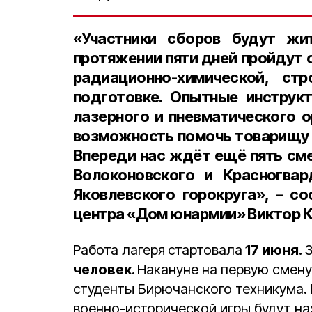
«Участники сборов будут жи
протяжении пяти дней пройдут 
радиационно-химической, ст
подготовке. Опытные инструк
лазерного и пневматического 
возможность помочь товарищу 
Впереди нас ждёт ещё пять сме
Волоконовского и Красногвар
Яковлевского горокруга», – с
центра «Дом юнармии» Виктор К
Работа лагеря
стартовала
17 июня.
З
человек.
Накануне на первую смен
студенты Бирючанского техникума. 
военно-исторической игры будут на