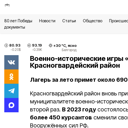
80 лет Победы
Новости
Статьи
Общество
Происшес
документы
80.93
93.19
+
30
°С,
ясно
-0.20
$
-0.39
€
Белгород
Военно-исторические игры «
Красногвардейский район
Лагерь за лето примет около 690
Красногвардейский район вновь при
муниципалитете военно-историческ
второй раз.
В 2023 году
состоялос
более 450 курсантов
сменили сво
Вооружённых сил РФ.