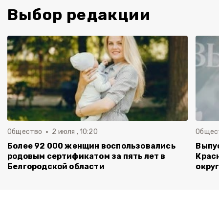
Выбор редакции
Общество
2 июля , 10:20
Общес
Более 92 000 женщин воспользовались
Выпу
родовым сертификатом за пять лет в
Крас
Белгородской области
округ