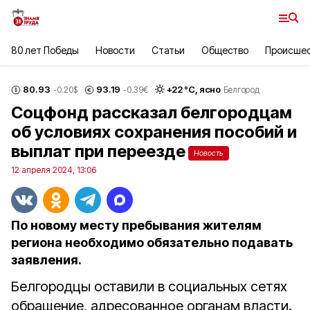
80 лет Победы
Новости
Статьи
Общество
Происше
80.93
93.19
+
22
°С,
ясно
-0.20
$
-0.39
€
Белгород
Соцфонд рассказал белгородцам
об условиях сохранения пособий и
выплат при переезде
Новость
12 апреля 2024, 13:06
По новому месту пребывания жителям
региона необходимо обязательно подавать
заявления.
Белгородцы оставили в социальных сетях
обращение, адресованное органам власти.