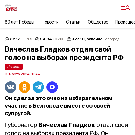
80 лет Победы
Новости
Статьи
Общество
Происше
82.17
94.84
+
27
°С,
облачно
+0.76
$
+0.78
€
Белгород
Вячеслав Гладков отдал свой
голос на выборах президента РФ
Новость
15 марта 2024, 11:44
Он сделал это очно на избирательном
участке в Белгороде вместе со своей
супругой.
Губернатор
Вячеслав Гладков
отдал свой
голос на выборах президента РФ. Он