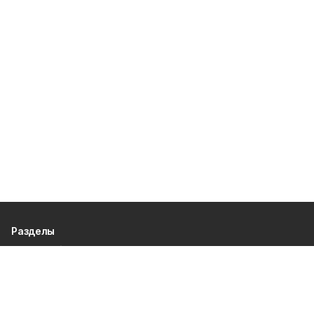
Разделы
80 лет Победы
Новости
Статьи
Общество