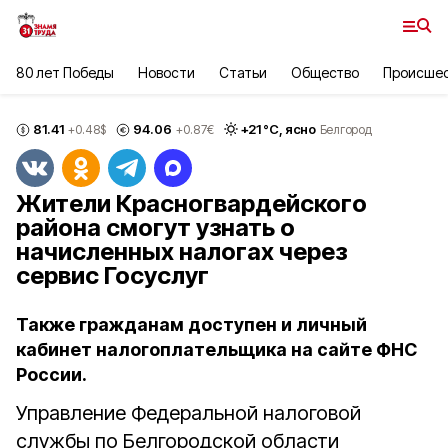
80 лет Победы
Новости
Статьи
Общество
Происше
81.41
94.06
+
21
°С,
ясно
+0.48
$
+0.87
€
Белгород
Жители Красногвардейского
района смогут узнать о
начисленных налогах через
сервис Госуслуг
Также гражданам доступен и личный
кабинет налогоплательщика на сайте ФНС
России.
Управление Федеральной налоговой
службы по Белгородской области