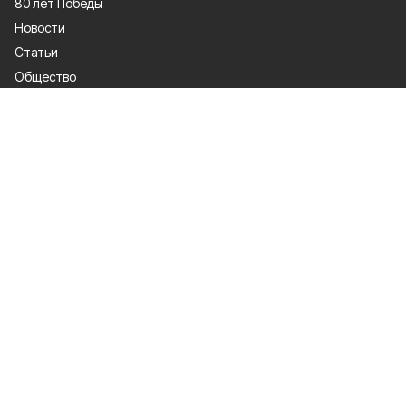
80 лет Победы
Новости
Статьи
Общество
Происшествия
Культура
Газета
Политика
Экономика
Проекты
Спорт
Официальные документы
О проекте
Об издании
Правила использования
Рекламодатели