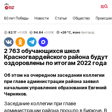
80 лет Победы
Новости
Статьи
Общество
Происше
82.17
94.84
+
26
°С,
ясно
+0.00
$
+0.00
€
Белгород
2 763 обучающихся школ
Красногвардейского района будут
оздоровлены по итогам 2022 года
Об этом на очередном заседании коллегии
при главе администрации района заявил
начальник управления образования Евгений
Черняков.
Заседание коллегии при главе
администрации района прошло в Бирюче. В