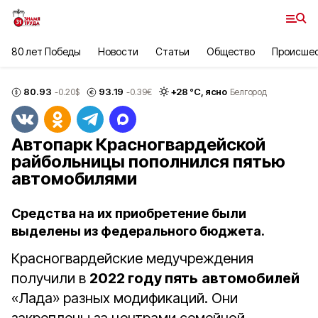
80 лет Победы
Новости
Статьи
Общество
Происше
80.93
93.19
+
28
°С,
ясно
-0.20
$
-0.39
€
Белгород
Автопарк Красногвардейской
райбольницы пополнился пятью
автомобилями
Средства на их приобретение были
выделены из федерального бюджета.
Красногвардейские медучреждения
получили в
2022 году пять
автомобилей
«Лада» разных модификаций. Они