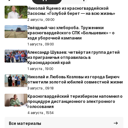
Николай Яценко из красногвардейской
Засосны: «Голубой берет — на всю жизнь»
2 августа , 09:00
Звёздный час хлебороба. Труженики
красногвардейского СПК «Большевик» – о
ходе уборочной кампании
1 августа , 09:00
Александр Шуваев: четвёртая группа детей
из приграничья отправилась в
Краснодарский край
1 августа , 19:00
Николай и Любовь Козловы из города Бирюч
отметили золотой юбилей совместной жизни
3 августа , 09:18
Красногвардейский теризбирком напомнил о
процедуре дистанционного электронного
голосования
4 августа , 15:54
Все материалы