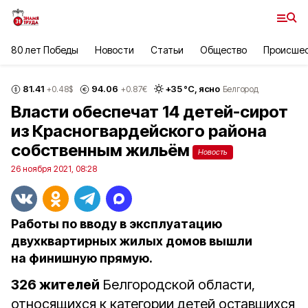
80 лет Победы
Новости
Статьи
Общество
Происше
81.41
94.06
+
35
°С,
ясно
+0.48
$
+0.87
€
Белгород
Власти обеспечат 14 детей-сирот
из Красногвардейского района
собственным жильём
Новость
26 ноября 2021, 08:28
Работы по вводу в эксплуатацию
двухквартирных жилых домов вышли
на финишную прямую.
326 жителей
Белгородской области,
относящихся к категории детей оставшихся