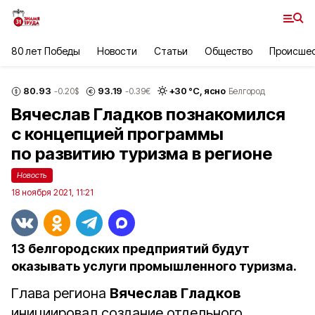
80 лет Победы
Новости
Статьи
Общество
Происше
80.93
93.19
+
30
°С,
ясно
-0.20
$
-0.39
€
Белгород
Вячеслав Гладков познакомился
с концепцией программы
по развитию туризма в регионе
Новость
18 ноября 2021, 11:21
13 белгородских предприятий будут
оказывать услуги промышленного туризма.
Глава региона
Вячеслав Гладков
инициировал создание отдельного