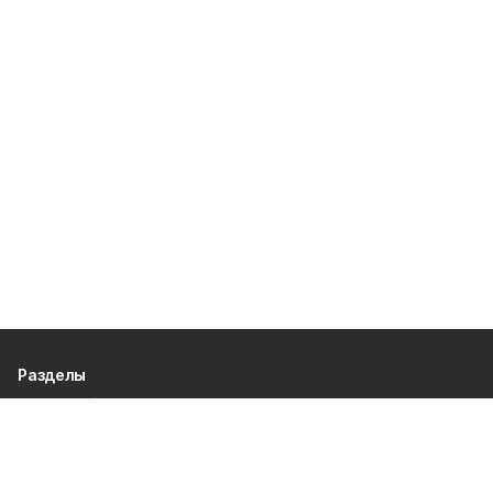
Разделы
80 лет Победы
Новости
Статьи