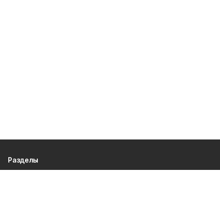
Разделы
80 лет Победы
Новости
Статьи
Общество