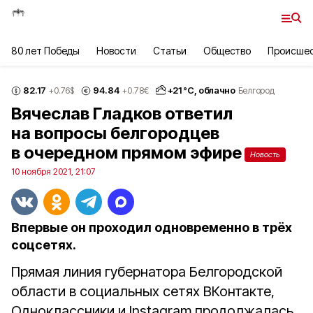
80 лет Победы
Новости
Статьи
Общество
Происше
82.17
94.84
+
21
°С,
облачно
+0.76
$
+0.78
€
Белгород
Вячеслав Гладков ответил
на вопросы белгородцев
в очередном прямом эфире
Новость
10 ноября 2021, 21:07
Впервые он проходил одновременно в трёх
соцсетях.
Прямая линия губернатора Белгородской
области в социальных сетях ВКонтакте,
Одноклассники и Instagram продолжалась