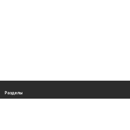
Разделы
80 лет Победы
Новости
Статьи
Общество