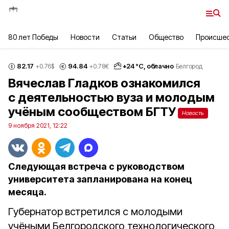
80 лет Победы
Новости
Статьи
Общество
Происше
82.17
94.84
+
24
°С,
облачно
+0.76
$
+0.78
€
Белгород
Вячеслав Гладков ознакомился
с деятельностью вуза и молодым
учёным сообществом БГТУ
Новость
9 ноября 2021, 12:22
Следующая встреча с руководством
университета запланирована на конец
месяца.
Губернатор
встретился с молодыми
учёными Белгородского технологического