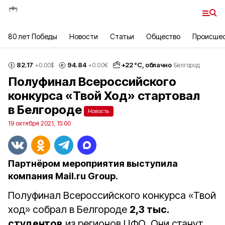
80 лет Победы
Новости
Статьи
Общество
Происше
82.17
94.84
+
22
°С,
облачно
+0.00
$
+0.00
€
Белгород
Полуфинал Всероссийского
конкурса «Твой Ход» стартовал
в Белгороде
Новость
19 октября 2021, 15:00
Партнёром мероприятия выступила
компания Mail.ru Group.
Полуфинал Всероссийского конкурса «Твой
ход» собрал в Белгороде
2,3 тыс.
студентов
из регионов ЦФО. Они станут