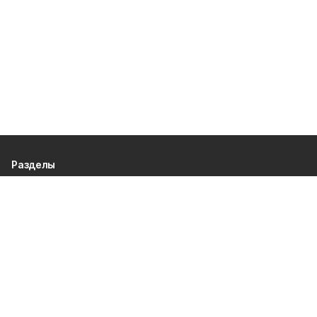
Разделы
80 лет Победы
Новости
Статьи
Общество
Происшествия
Культура
Газета