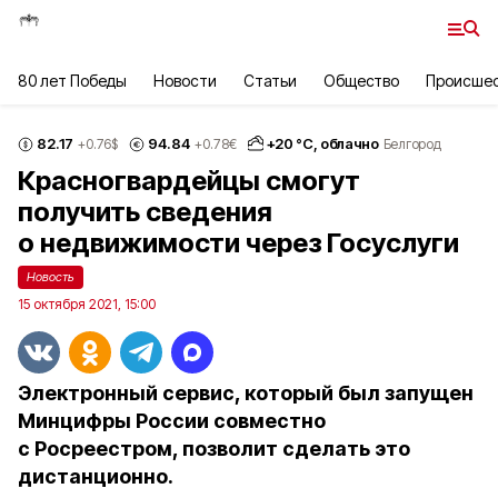
80 лет Победы
Новости
Статьи
Общество
Происше
82.17
94.84
+
20
°С,
облачно
+0.76
$
+0.78
€
Белгород
Красногвардейцы смогут
получить сведения
о недвижимости через Госуслуги
Новость
15 октября 2021, 15:00
Электронный сервис, который был запущен
Минцифры России совместно
с Росреестром, позволит сделать это
дистанционно.