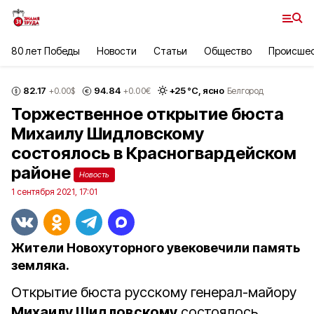
80 лет Победы
Новости
Статьи
Общество
Происше
82.17
94.84
+
25
°С,
ясно
+0.00
$
+0.00
€
Белгород
Торжественное открытие бюста
Михаилу Шидловскому
состоялось в Красногвардейском
районе
Новость
1 сентября 2021, 17:01
Жители Новохуторного увековечили память
земляка.
Открытие бюста русскому генерал-майору
Михаилу Шидловскому
состоялось