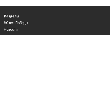
Разделы
80 лет Победы
Новости
Статьи
Общество
Происшествия
Культура
Газета
Политика
Экономика
Проекты
Спорт
Официальные документы
О проекте