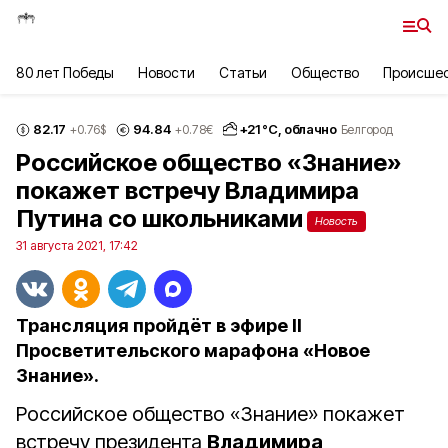
80 лет Победы
Новости
Статьи
Общество
Происше
82.17
94.84
+
21
°С,
облачно
+0.76
$
+0.78
€
Белгород
Российское общество «Знание»
покажет встречу Владимира
Путина со школьниками
Новость
31 августа 2021, 17:42
Трансляция пройдёт в эфире II
Просветительского марафона «Новое
Знание».
Российское общество «Знание» покажет
встречу президента
Владимира