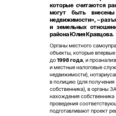
которые считаются ра
могут быть внесены
недвижимости», – разъ
и земельных отношени
района Юлия Кравцова
.
Органы местного самоупра
объекты, которые впервые
до
1998 года
, и проанализ
и местные налоговые служ
недвижимости), нотариуса
в полицию (для получения
собственника), в органы З
нахождения собственника 
проведения соответствую
подготавливают проект ре