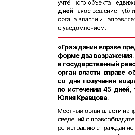
учтённого объекта недвиж
дней
такое решение публи
органа власти и направля
с уведомлением.
«Гражданин вправе пре
форме
два возражения
в государственный рее
орган власти вправе о
со дня получения возр
по истечении
45 дней
,
Юлия Кравцова.
Местный орган власти нап
сведений о правообладате
регистрацию с граждан не