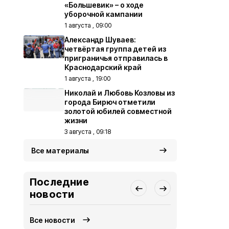
«Большевик» – о ходе
уборочной кампании
1 августа , 09:00
Александр Шуваев:
четвёртая группа детей из
приграничья отправилась в
Краснодарский край
1 августа , 19:00
Николай и Любовь Козловы из
города Бирюч отметили
золотой юбилей совместной
жизни
3 августа , 09:18
Все материалы
Последние
новости
Все новости