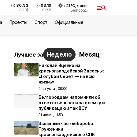
80.93
93.19
+
21
°С,
ясно
-0.20
$
-0.39
€
Белгород
а
Проекты
Спорт
Официальные
Неделю
Месяц
Лучшее за
Николай Яценко из
красногвардейской Засосны:
«Голубой берет — на всю
жизнь»
2 августа , 09:00
Белгородцам напомнили об
ответственности за съёмку и
публикацию атак ВСУ
31 июля , 11:53
Звёздный час хлебороба.
Труженики
красногвардейского СПК