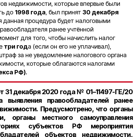
ов недвижимости, которые впервые были
ть до
1998 года
, был принят
30 декабря
ся данная процедура будет налоговыми
правообладателя ранее учтённой
омент для того, чтобы начислить налог
ие
три год
а (если он его не уплачивал),
штраф за не уведомление налогового органа
жимости, которые облагаются налогами
декса РФ)
.
от
31 декабря 2020 года № 01–11497-ГЕ/20
а выявления правообладателей ранее
вижимости. Предусмотрено, что органы
ти, органы местного самоуправления
ториях субъектов РФ мероприятия
бладателей объектов недвижимости,