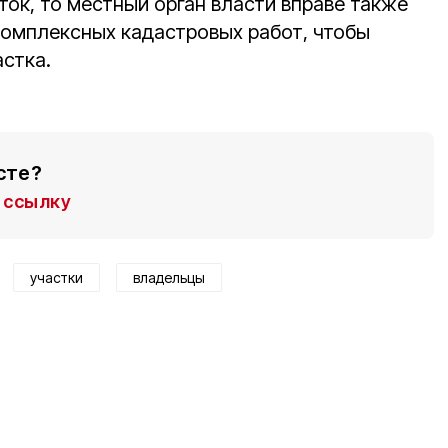
ок, то местный орган власти вправе также
комплексных кадастровых работ, чтобы
астка.
сте?
ссылку
участки
владельцы