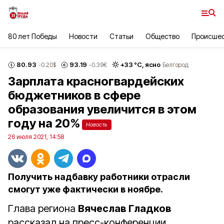
80 лет Победы
Новости
Статьи
Общество
Происше
80.93
93.19
+
33
°С,
ясно
-0.20
$
-0.39
€
Белгород
Зарплата красногвардейских
бюджетников в сфере
образования увеличится в этом
году на 20%
Новость
26 июля 2021, 14:58
Получить надбавку работники отрасли
смогут уже фактически в ноябре.
Глава региона
Вячеслав Гладков
рассказал на пресс-конференции