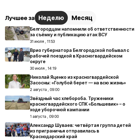
Неделю
Месяц
Лучшее за
Белгородцам напомнили об ответственности
за съёмку и публикацию атак ВСУ
31 июля , 11:53
Врио губернатора Белгородской побывал с
рабочей поездкой в Красногвардейском
округе
30 июля , 14:19
Николай Яценко из красногвардейской
Засосны: «Голубой берет — на всю жизнь»
2 августа , 09:00
Звёздный час хлебороба. Труженики
красногвардейского СПК «Большевик» – о
ходе уборочной кампании
1 августа , 09:00
Александр Шуваев: четвёртая группа детей
из приграничья отправилась в
Краснодарский край