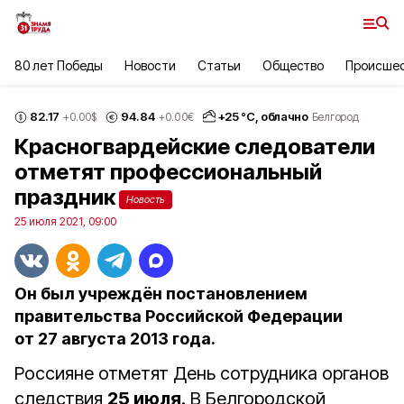
80 лет Победы
Новости
Статьи
Общество
Происше
82.17
94.84
+
25
°С,
облачно
+0.00
$
+0.00
€
Белгород
Красногвардейские следователи
отметят профессиональный
праздник
Новость
25 июля 2021, 09:00
Он был учреждён постановлением
правительства Российской Федерации
от 27 августа 2013 года.
Россияне отметят День сотрудника органов
следствия
25 июля
. В Белгородской