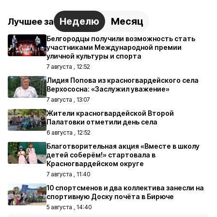
Неделю
Месяц
Лучшее за
Белгородцы получили возможность стать
участниками Международной премии
уличной культуры и спорта
7 августа , 12:52
Лидия Попова из красногвардейского села
Верхососна: «Заслужил уважение»
7 августа , 13:07
Жители красногвардейской Второй
Палатовки отметили день села
6 августа , 12:52
Благотворительная акция «Вместе в школу
детей соберём!» стартовала в
Красногвардейском округе
7 августа , 11:40
10 спортсменов и два коллектива занесли на
спортивную Доску почёта в Бирюче
5 августа , 14:40