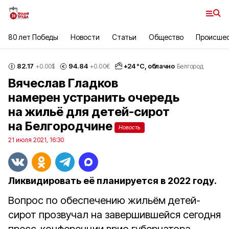
80 лет Победы
Новости
Статьи
Общество
Происше
82.17
94.84
+
24
°С,
облачно
+0.00
$
+0.00
€
Белгород
Вячеслав Гладков
намерен устранить очередь
на жильё для детей-сирот
на Белгородчине
Новость
21 июля 2021, 16:30
Ликвидировать её планируется в 2022 году.
Вопрос по обеспечению жильём детей-
сирот прозвучал на завершившейся сегодня