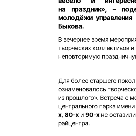
весело и интересн
на праздник», – под
молодёжи управления 
Быкова
.
В вечернее время меропр
творческих коллективов и
неповторимую праздничну
Для более старшего поко
ознаменовалось творческо
из прошлого». Встреча с 
центрального парка имени
х
,
80-х
и
90-х
не оставили
райцентра.