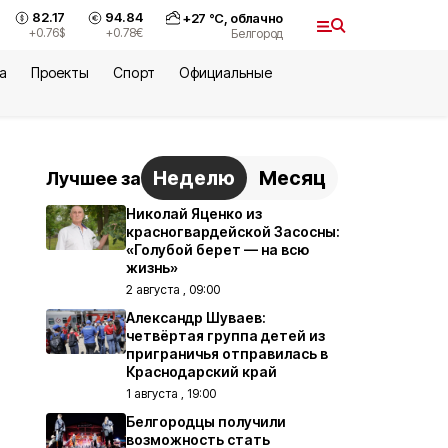
82.17
94.84
+
27
°С,
облачно
+0.76
$
+0.78
€
Белгород
а
Проекты
Спорт
Официальные
Неделю
Месяц
Лучшее за
Николай Яценко из
красногвардейской Засосны:
«Голубой берет — на всю
жизнь»
2 августа , 09:00
Александр Шуваев:
четвёртая группа детей из
приграничья отправилась в
Краснодарский край
1 августа , 19:00
Белгородцы получили
возможность стать