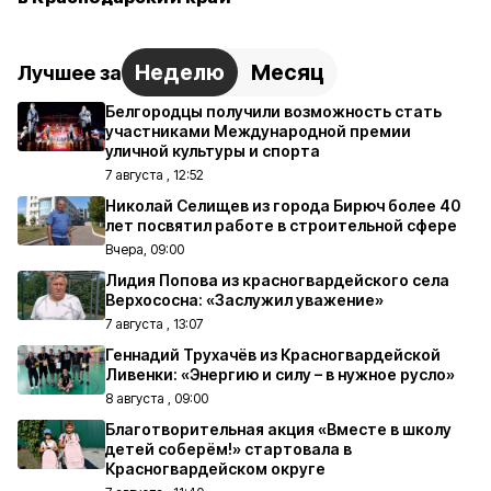
Неделю
Месяц
Лучшее за
Белгородцы получили возможность стать
участниками Международной премии
уличной культуры и спорта
7 августа , 12:52
Николай Селищев из города Бирюч более 40
лет посвятил работе в строительной сфере
Вчера, 09:00
Лидия Попова из красногвардейского села
Верхососна: «Заслужил уважение»
7 августа , 13:07
Геннадий Трухачёв из Красногвардейской
Ливенки: «Энергию и силу – в нужное русло»
8 августа , 09:00
Благотворительная акция «Вместе в школу
детей соберём!» стартовала в
Красногвардейском округе