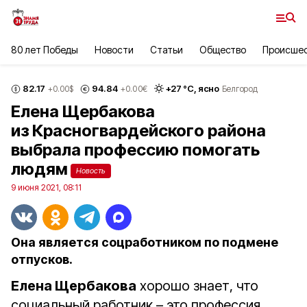
80 лет Победы
Новости
Статьи
Общество
Происше
82.17
94.84
+
27
°С,
ясно
+0.00
$
+0.00
€
Белгород
Елена Щербакова
из Красногвардейского района
выбрала профессию помогать
людям
Новость
9 июня 2021, 08:11
Она является соцработником по подмене
отпусков.
Елена Щербакова
хорошо знает, что
социальный работник – это профессия,