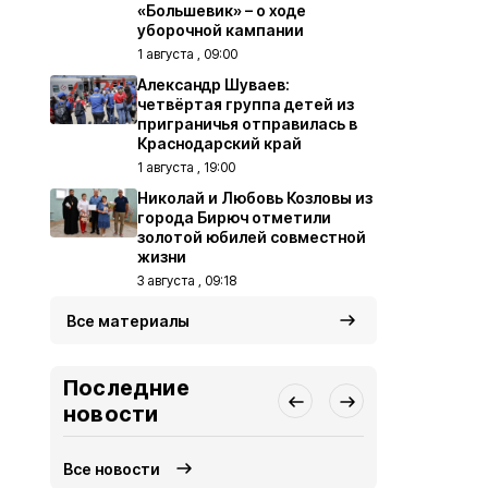
«Большевик» – о ходе
уборочной кампании
1 августа , 09:00
Александр Шуваев:
четвёртая группа детей из
приграничья отправилась в
Краснодарский край
1 августа , 19:00
Николай и Любовь Козловы из
города Бирюч отметили
золотой юбилей совместной
жизни
3 августа , 09:18
Все материалы
Последние
новости
Все новости