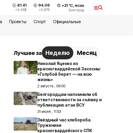
81.41
94.06
+
21
°С,
ясно
+0.48
$
+0.87
€
Белгород
а
Проекты
Спорт
Официальные
Неделю
Месяц
Лучшее за
Николай Яценко из
красногвардейской Засосны:
«Голубой берет — на всю
жизнь»
2 августа , 09:00
Белгородцам напомнили об
ответственности за съёмку и
публикацию атак ВСУ
31 июля , 11:53
Звёздный час хлебороба.
Труженики
красногвардейского СПК