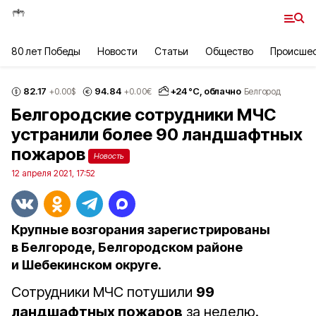
80 лет Победы
Новости
Статьи
Общество
Происше
82.17
94.84
+
24
°С,
облачно
+0.00
$
+0.00
€
Белгород
Белгородские сотрудники МЧС
устранили более 90 ландшафтных
пожаров
Новость
12 апреля 2021, 17:52
Крупные возгорания зарегистрированы
в Белгороде, Белгородском районе
и Шебекинском округе.
Сотрудники МЧС потушили
99
ландшафтных пожаров
за неделю.