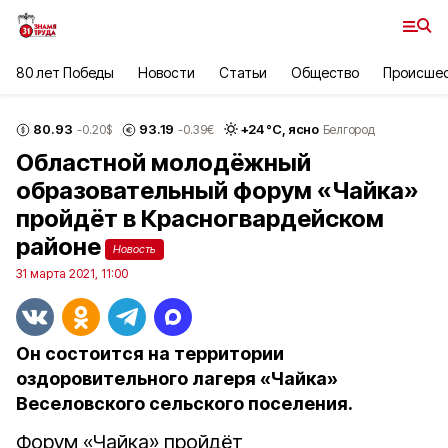
80 лет Победы
Новости
Статьи
Общество
Происше
80.93
93.19
+
24
°С,
ясно
-0.20
$
-0.39
€
Белгород
Областной молодёжный
образовательный форум «Чайка»
пройдёт в Красногвардейском
районе
Новость
31 марта 2021, 11:00
Он состоится на территории
оздоровительного лагеря «Чайка»
Веселовского сельского поселения.
Форум «Чайка» пройдёт