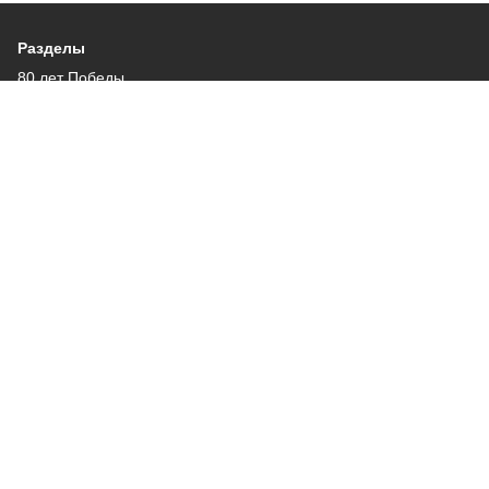
Разделы
80 лет Победы
Новости
Статьи
Общество
Происшествия
Культура
Газета
Политика
Экономика
Проекты
Спорт
Официальные документы
О проекте
Об издании