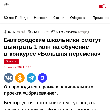
80 лет Победы
Новости
Статьи
Общество
Происшес
82.17
94.84
+
21
°С,
облачно
+0.76
$
+0.78
€
Белгород
Белгородские школьники смогут
выиграть 1 млн на обучение
в конкурсе «Большая перемена»
Новость
30 марта 2021, 12:10
Он проводится в рамках национального
проекта «Образование».
Белгородские школьники смогут подать
заявку на конкурс «Большая перемена».