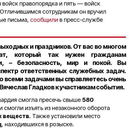
я войск правопорядка и пять — войск
 Отличившимся сотрудникам он вручил
ые письма,
сообщили
в пресс-службе
выходных и праздников. От вас во многом
тат, который так нужен гражданам
и, – безопасность, мир и покой. Вы
пектр ответственных служебных задач.
со всеми задачами вы справляетесь очень
Вячеслав Гладков к участникам события.
гвардия смогла пресечь свыше
580
и смогли изъять из незаконного оборота
их веществ
. Также установили место
ц
, находившихся в розыске.