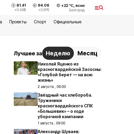
81.41
94.06
+
22
°С,
ясно
+0.48
$
+0.87
€
Белгород
а
Проекты
Спорт
Официальные
Неделю
Месяц
Лучшее за
Николай Яценко из
красногвардейской Засосны:
«Голубой берет — на всю
жизнь»
2 августа , 09:00
Звёздный час хлебороба.
Труженики
красногвардейского СПК
«Большевик» – о ходе
уборочной кампании
1 августа , 09:00
Александр Шуваев: