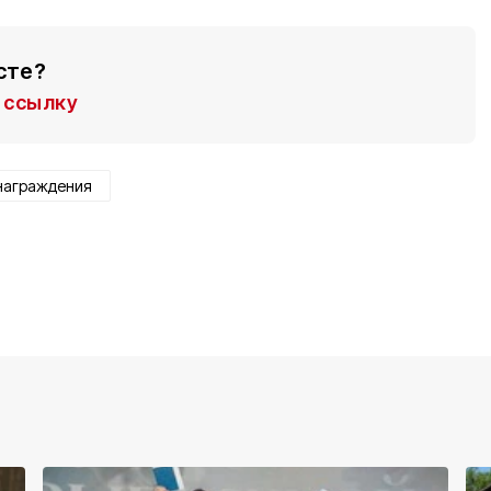
сте?
ссылку
награждения