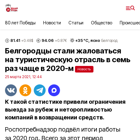
80 лет Победы
Новости
Статьи
Общество
Происше
81.41
94.06
+
35
°С,
ясно
+0.48
$
+0.87
€
Белгород
Белгородцы стали жаловаться
на туристическую отрасль в семь
раз чаще в 2020-м
Новость
25 марта 2021, 12:44
К такой статистике привели ограничения
выезда за рубеж и неторопливостью
компаний в возвращении средств.
Роспотребнадзор подвёл итоги работы
за 2020 год. Всего за этот период