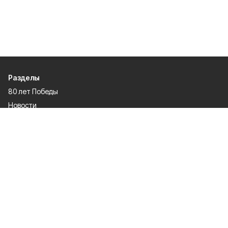
Разделы
80 лет Победы
Новости
Статьи
Общество
Происшествия
Культура
Газета
Политика
Экономика
Проекты