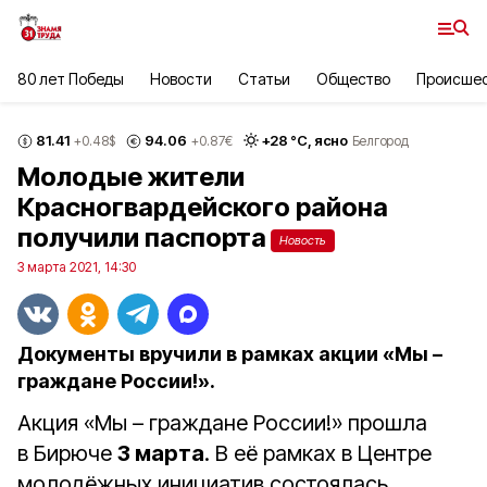
80 лет Победы
Новости
Статьи
Общество
Происше
81.41
94.06
+
28
°С,
ясно
+0.48
$
+0.87
€
Белгород
Молодые жители
Красногвардейского района
получили паспорта
Новость
3 марта 2021, 14:30
Документы вручили в рамках акции «Мы –
граждане России!».
Акция «Мы – граждане России!» прошла
в Бирюче
3 марта
. В её рамках в Центре
молодёжных инициатив состоялась