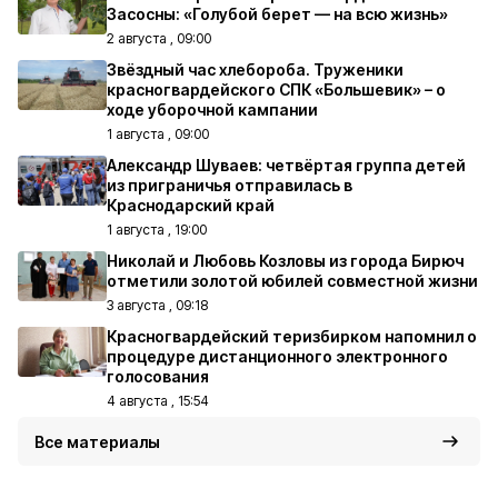
Засосны: «Голубой берет — на всю жизнь»
2 августа , 09:00
Звёздный час хлебороба. Труженики
красногвардейского СПК «Большевик» – о
ходе уборочной кампании
1 августа , 09:00
Александр Шуваев: четвёртая группа детей
из приграничья отправилась в
Краснодарский край
1 августа , 19:00
Николай и Любовь Козловы из города Бирюч
отметили золотой юбилей совместной жизни
3 августа , 09:18
Красногвардейский теризбирком напомнил о
процедуре дистанционного электронного
голосования
4 августа , 15:54
Все материалы