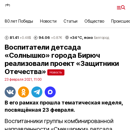
80 лет Победы
Новости
Статьи
Общество
Происше
81.41
94.06
+
34
°С,
ясно
+0.48
$
+0.87
€
Белгород
Воспитатели детсада
«Солнышко» города Бирюч
реализовали проект «Защитники
Отечества»
Новость
23 февраля 2021, 11:00
В его рамках прошла тематическая неделя,
посвящённая 23 февраля.
Воспитанники группы комбинированной
направленности «Смешарики» детсада