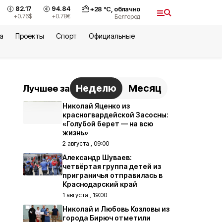
82.17
94.84
+
28
°С,
облачно
+0.76
$
+0.78
€
Белгород
а
Проекты
Спорт
Официальные
Неделю
Месяц
Лучшее за
Николай Яценко из
красногвардейской Засосны:
«Голубой берет — на всю
жизнь»
2 августа , 09:00
Александр Шуваев:
четвёртая группа детей из
приграничья отправилась в
Краснодарский край
1 августа , 19:00
Николай и Любовь Козловы из
города Бирюч отметили