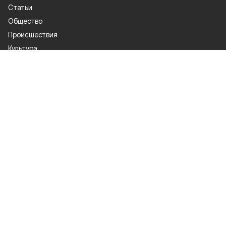
Статьи
Общество
Происшествия
Культура
Газета
Политика
Экономика
Проекты
Спорт
Официальные документы
О проекте
Об издании
Правила использования
Рекламодатели
Политика конфиденциальности