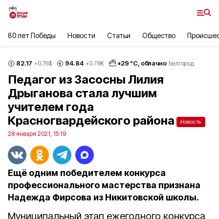
80 лет Победы
Новости
Статьи
Общество
Происше
82.17
94.84
+
29
°С,
облачно
+0.76
$
+0.78
€
Белгород
Педагог из Засосны Лилия
Дрыганова стала лучшим
учителем года
Красногвардейского района
Новость
28 января 2021, 15:19
Ещё одним победителем конкурса
профессионального мастерства признана
Надежда Фирсова из Никитовской школы.
Муниципальный этап ежегодного конкурса