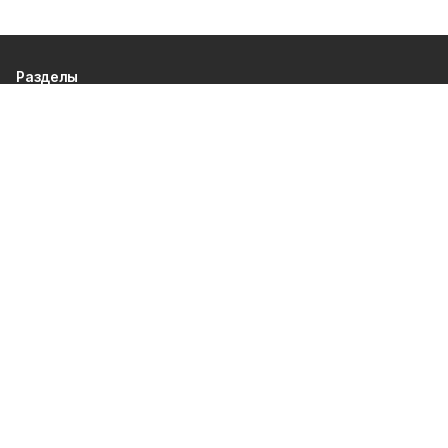
Разделы
80 лет Победы
Новости
Статьи
Общество
Происшествия
Культура
Газета
Политика
Экономика
Проекты
Спорт
Официальные документы