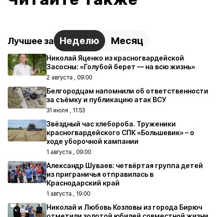
Неделю
Месяц
Лучшее за
Николай Яценко из красногвардейской
Засосны: «Голубой берет — на всю жизнь»
2 августа , 09:00
Белгородцам напомнили об ответственности
за съёмку и публикацию атак ВСУ
31 июля , 11:53
Звёздный час хлебороба. Труженики
красногвардейского СПК «Большевик» – о
ходе уборочной кампании
1 августа , 09:00
Александр Шуваев: четвёртая группа детей
из приграничья отправилась в
Краснодарский край
1 августа , 19:00
Николай и Любовь Козловы из города Бирюч
отметили золотой юбилей совместной жизни