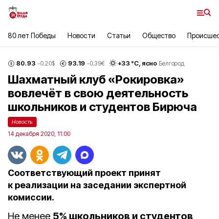
80 лет Победы
Новости
Статьи
Общество
Происше
80.93
93.19
+
33
°С,
ясно
-0.20
$
-0.39
€
Белгород
Шахматный клуб «Рокировка»
вовлечёт в свою деятельность
школьников и студентов Бирюча
Новость
14 декабря 2020, 11:00
Соответствующий проект принят
к реализации на заседании экспертной
комиссии.
Не менее
5% школьников и студентов