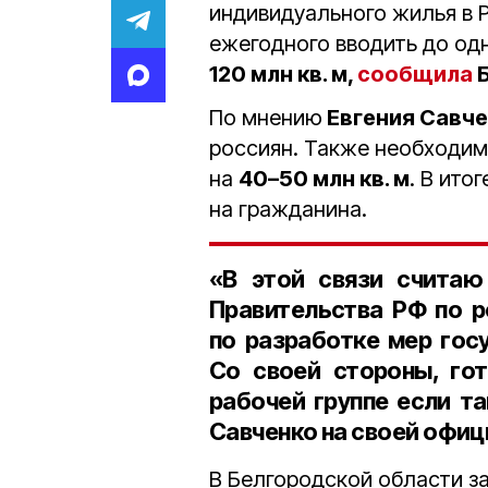
индивидуального жилья в 
ежегодного вводить до о
120 млн кв. м
,
сообщила
Б
По мнению
Евгения Савч
россиян. Также необходим
на
40–50 млн кв. м
. В ито
на гражданина.
«В этой связи считаю
Правительства РФ по р
по разработке мер гос
Со своей стороны, гот
рабочей группе если т
Савченко на своей офиц
В Белгородской области з