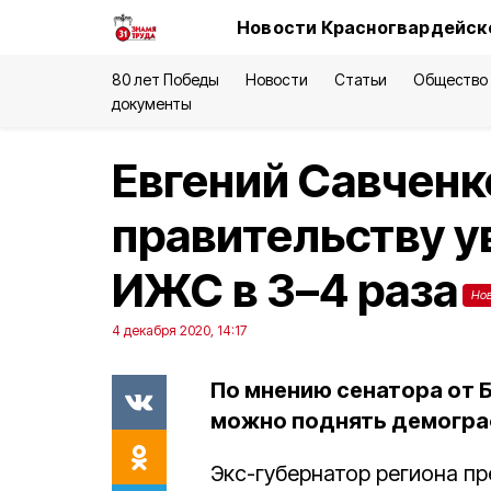
Новости Красногвардейско
80 лет Победы
Новости
Статьи
Общество
документы
Евгений Савчен
правительству 
ИЖС в 3–4 раза
Но
4 декабря 2020, 14:17
По мнению сенатора от 
можно поднять демогра
Экс-губернатор региона п