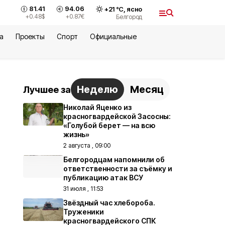
81.41
94.06
+
21
°С,
ясно
+0.48
$
+0.87
€
Белгород
а
Проекты
Спорт
Официальные
Неделю
Месяц
Лучшее за
Николай Яценко из
красногвардейской Засосны:
«Голубой берет — на всю
жизнь»
2 августа , 09:00
Белгородцам напомнили об
ответственности за съёмку и
публикацию атак ВСУ
31 июля , 11:53
Звёздный час хлебороба.
Труженики
красногвардейского СПК