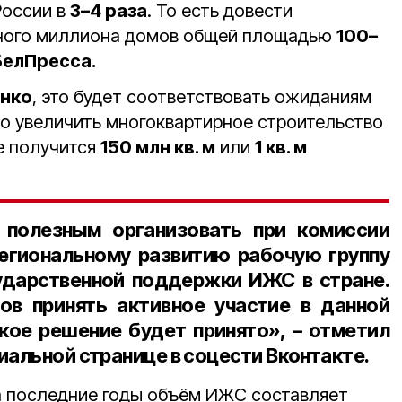
России в
3–4 раза
. То есть довести
дного миллиона домов общей площадью
100–
елПресса.
енко
, это будет соответствовать ожиданиям
о увеличить многоквартирное строительство
ге получится
150 млн кв. м
или
1 кв. м
 полезным организовать при комиссии
егиональному развитию рабочую группу
ударственной поддержки ИЖС в стране.
ов принять активное участие в данной
акое решение будет принято», – отметил
иальной странице в соцести Вконтакте.
а последние годы объём ИЖС составляет