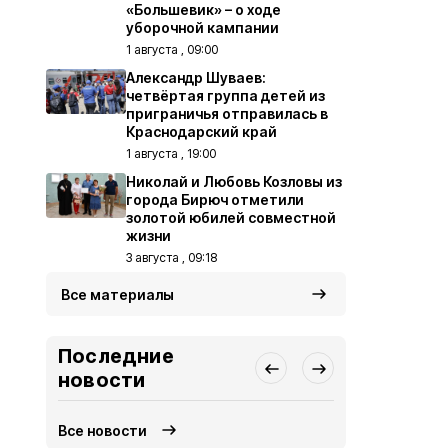
«Большевик» – о ходе
уборочной кампании
1 августа , 09:00
Александр Шуваев:
четвёртая группа детей из
приграничья отправилась в
Краснодарский край
1 августа , 19:00
Николай и Любовь Козловы из
города Бирюч отметили
золотой юбилей совместной
жизни
3 августа , 09:18
Все материалы
Последние
новости
Все новости