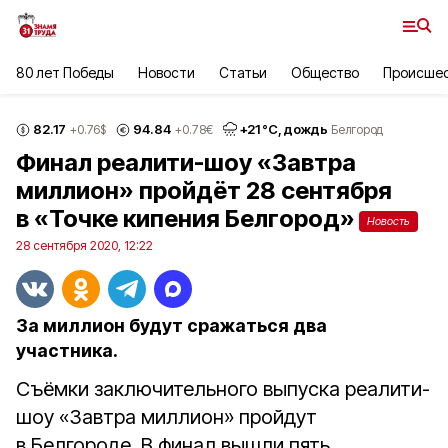
80 лет Победы
Новости
Статьи
Общество
Происше
82.17
94.84
+
21
°С,
дождь
+0.76
$
+0.78
€
Белгород
Финал реалити-шоу «Завтра
миллион» пройдёт 28 сентября
в «Точке кипения Белгород»
Новость
28 сентября 2020, 12:22
За миллион будут сражаться два
участника.
Съёмки заключительного выпуска реалити-
шоу «Завтра миллион» пройдут
в Белгороде. В финал вышли пять