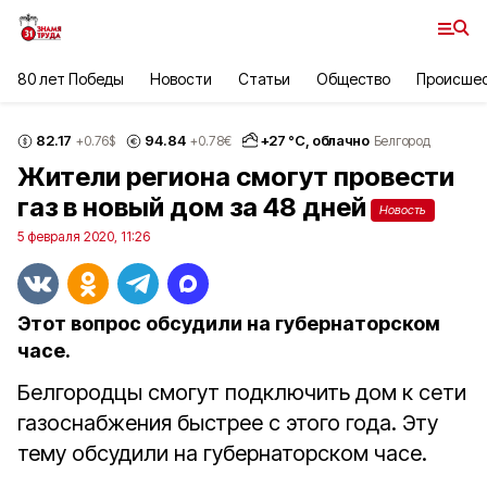
80 лет Победы
Новости
Статьи
Общество
Происше
82.17
94.84
+
27
°С,
облачно
+0.76
$
+0.78
€
Белгород
Жители региона смогут провести
газ в новый дом за 48 дней
Новость
5 февраля 2020, 11:26
Этот вопрос обсудили на губернаторском
часе.
Белгородцы смогут подключить дом к сети
газоснабжения быстрее с этого года. Эту
тему обсудили на губернаторском часе.