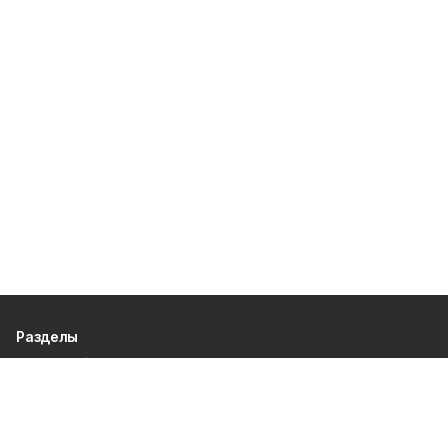
Разделы
80 лет Победы
Новости
Статьи
Общество