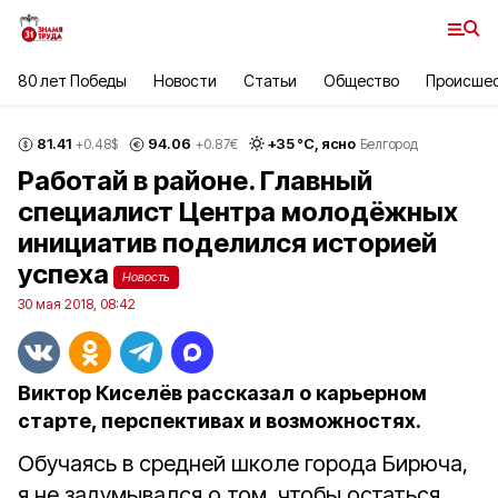
80 лет Победы
Новости
Статьи
Общество
Происше
81.41
94.06
+
35
°С,
ясно
+0.48
$
+0.87
€
Белгород
Работай в районе. Главный
специалист Центра молодёжных
инициатив поделился историей
успеха
Новость
30 мая 2018, 08:42
Виктор Киселёв рассказал о карьерном
старте, перспективах и возможностях.
Обучаясь в средней школе города Бирюча,
я не задумывался о том, чтобы остаться