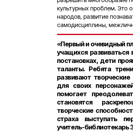
разрешить многообразие п
культурных проблем. Это 
народов, развитие познава
самодисциплины, межличн
«Первый и очевидный п
учащихся развиваться 
постановках, дети про
таланты. Ребята трен
развивают творческие
для своих персонажей
помогает преодолева
становятся раскреп
творческие способност
страха выступать пе
учитель-библиотекарь 