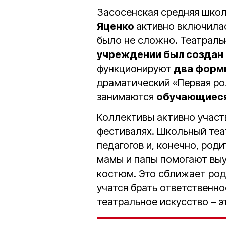
Засосенская средняя шко
Яценко
активно включилас
было не сложно. Театраль
учреждении был создан 
функционируют
два форми
драматический «Первая ро
занимаются
обучающиеся с
Коллективы активно участв
фестивалях. Школьный теа
педагогов и, конечно, род
мамы и папы помогают выу
костюм. Это сближает род
учатся брать ответственно
театральное искусство – 