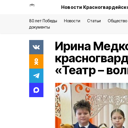
Новости Красногвардейско
80 лет Победы
Новости
Статьи
Общество
документы
Ирина Медко
красногвард
«Театр – во