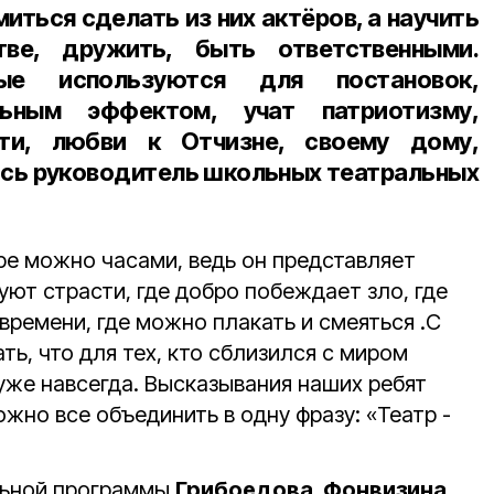
иться сделать из них актёров, а научить
ве, дружить, быть ответственными.
рые используются для постановок,
льным эффектом, учат патриотизму,
сти, любви к Отчизне, своему дому,
ась руководитель школьных театральных
ре можно часами, ведь он представляет
уют страсти, где добро побеждает зло, где
времени, где можно плакать и смеяться .С
ь, что для тех, кто сблизился с миром
 уже навсегда. Высказывания наших ребят
ожно все объединить в одну фразу: «Театр -
льной программы
Грибоедова, Фонвизина
,