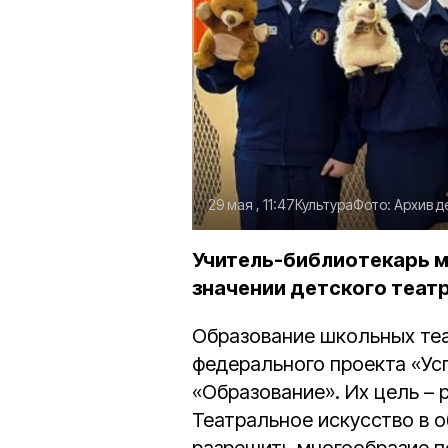
29 мая , 11:47
Культура
Фото:
Архив д
Учитель-библиотекарь м
значении детского театр
Образование школьных те
федерального проекта «Ус
«Образование». Их цель –
Театральное искусство в 