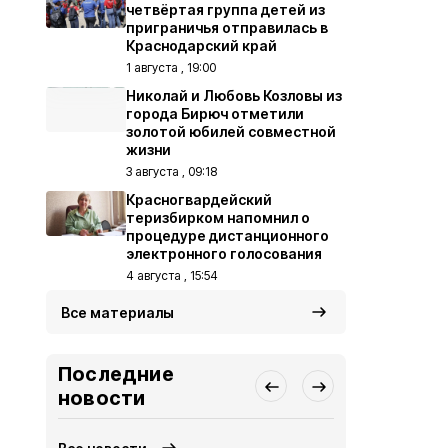
четвёртая группа детей из
приграничья отправилась в
Краснодарский край
1 августа , 19:00
Николай и Любовь Козловы из
города Бирюч отметили
золотой юбилей совместной
жизни
3 августа , 09:18
Красногвардейский
теризбирком напомнил о
процедуре дистанционного
электронного голосования
4 августа , 15:54
Все материалы
Последние
новости