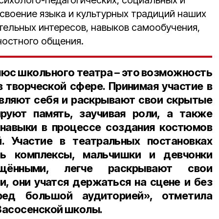
сихолого-педагогических, социальных и
освоение языка и культурных традиций наших
тельных интересов, навыков самообучения,
остного общения.
люс школьного театра – это возможность
в творческой сфере. Принимая участие в
являют себя и раскрывают свои скрытые
ируют память, заучивая роли, а также
 навыки в процессе создания костюмов
.
Участие в театральных постановках
ть комплексы, мальчишки и девчонки
ощёнными, легче раскрывают свои
и, они учатся держаться на сцене и без
ред большой аудиторией», отметила
Засосенской школы.