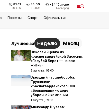
81.41
94.06
+
34
°С,
ясно
+0.48
$
+0.87
€
Белгород
а
Проекты
Спорт
Официальные
Неделю
Месяц
Лучшее за
Николай Яценко из
красногвардейской Засосны:
«Голубой берет — на всю
жизнь»
2 августа , 09:00
Звёздный час хлебороба.
Труженики
красногвардейского СПК
«Большевик» – о ходе
уборочной кампании
1 августа , 09:00
Александр Шуваев: