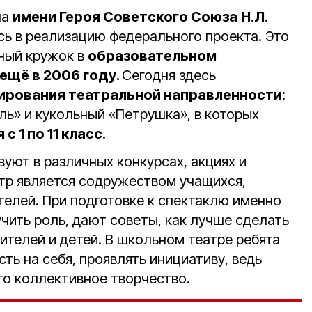
ла
имени Героя Советского Союза
Н.Л.
ь в реализацию федерального проекта. Это
ный кружок в
образовательном
ещё в 2006 году.
Сегодня здесь
рования театральной направленности
:
ль» и кукольный «Петрушка», в которых
 1 по 11 класс
.
уют в различных конкурсах, акциях и
тр является содружеством учащихся,
ителей. При подготовке к спектаклю именно
чить роль, дают советы, как лучше сделать
ителей и детей. В школьном театре ребята
сть на себя, проявлять инициативу, ведь
это коллективное творчество.