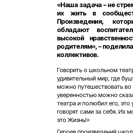
«Наша задача – не стрем
их жить в сообщест
Произведения, кото
обладают воспитате
высокой нравственно
родителям», – поделил
коллективов.
Говорить о школьном теат
удивительный мир, где буш
можно путешествовать во 
уверенностью можно сказат
театра и полюбил его, это
говорят сами за себя. Их м
это Жизнь!»
Героев произведений шко