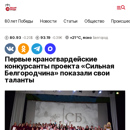
80 лет Победы
Новости
Статьи
Общество
Происше
80.93
93.19
+
21
°С,
ясно
-0.20
$
-0.39
€
Белгород
Первые краногвардейские
конкурсанты проекта «Сильная
Белгородчина» показали свои
таланты