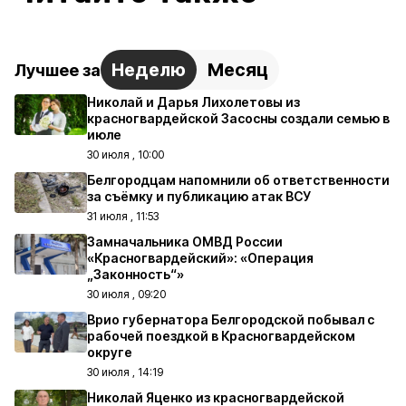
Неделю
Месяц
Лучшее за
Николай и Дарья Лихолетовы из
красногвардейской Засосны создали семью в
июле
30 июля , 10:00
Белгородцам напомнили об ответственности
за съёмку и публикацию атак ВСУ
31 июля , 11:53
Замначальника ОМВД России
«Красногвардейский»: «Операция
„Законность“»
30 июля , 09:20
Врио губернатора Белгородской побывал с
рабочей поездкой в Красногвардейском
округе
30 июля , 14:19
Николай Яценко из красногвардейской