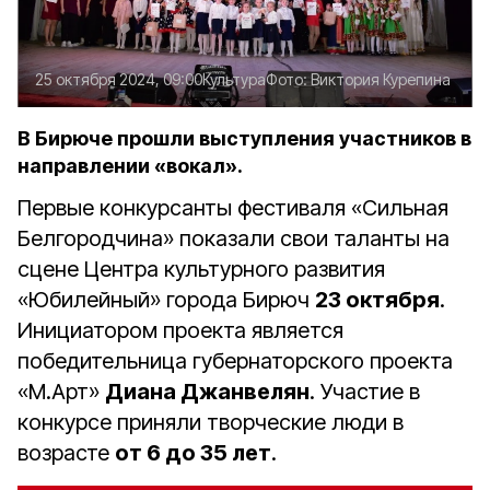
25 октября 2024, 09:00
Культура
Фото:
Виктория Курепина
В Бирюче прошли выступления участников в
направлении «вокал».
Первые конкурсанты фестиваля «Сильная
Белгородчина» показали свои таланты на
сцене Центра культурного развития
«Юбилейный» города Бирюч
23 октября
.
Инициатором проекта является
победительница губернаторского проекта
«М.Арт»
Диана Джанвелян
. Участие в
конкурсе приняли творческие люди в
возрасте
от 6 до 35 лет
.