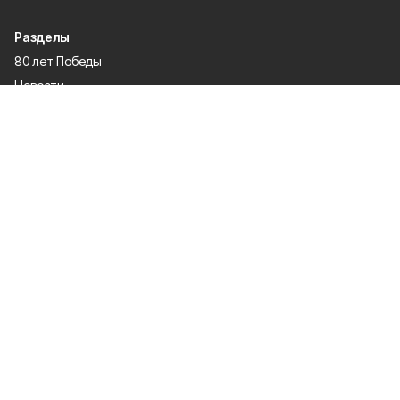
Разделы
80 лет Победы
Новости
Статьи
Общество
Происшествия
Культура
Газета
Политика
Экономика
Проекты
Спорт
Официальные документы
О проекте
Об издании