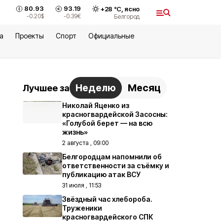
80.93
93.19
+
28
°С,
ясно
-0.20
$
-0.39
€
Белгород
а
Проекты
Спорт
Официальные
Неделю
Месяц
Лучшее за
Николай Яценко из
красногвардейской Засосны:
«Голубой берет — на всю
жизнь»
2 августа , 09:00
Белгородцам напомнили об
ответственности за съёмку и
публикацию атак ВСУ
31 июля , 11:53
Звёздный час хлебороба.
Труженики
красногвардейского СПК