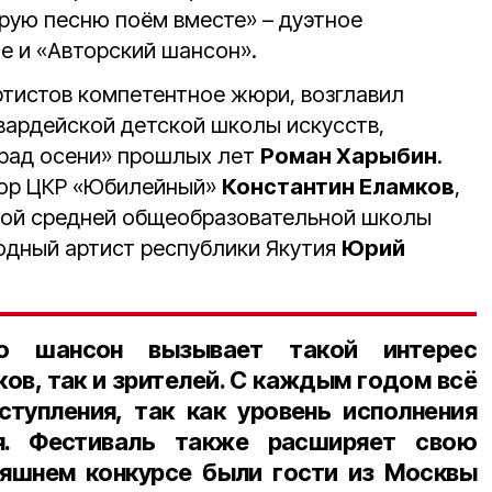
рую песню поём вместе» – дуэтное
е и «Авторский шансон».
тистов компетентное жюри, возглавил
вардейской детской школы искусств,
арад осени» прошлых лет
Роман Харыбин
.
тор ЦКР «Юбилейный»
Константин Еламков
,
кой средней общеобразовательной школы
одный артист республики Якутия
Юрий
то шансон вызывает такой интерес
ков, так и зрителей. С каждым годом всё
тупления, так как уровень исполнения
я. Фестиваль также расширяет свою
няшнем конкурсе были гости из Москвы