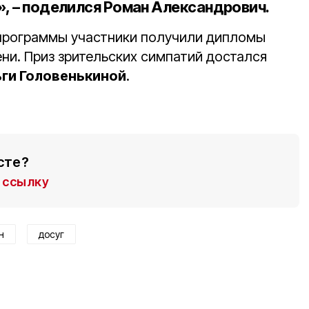
», – поделился Роман Александрович.
 программы участники получили дипломы
ни. Приз зрительских симпатий достался
ги Головенькиной
.
сте?
ссылку
н
досуг