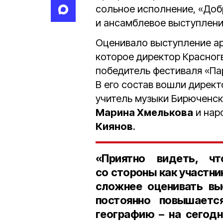
сольное исполнение, «Доб
и ансамблевое выступлени
Оценивало выступление ар
которое директор Красног
победитель фестиваля «П
В его состав вошли дирек
учитель музыки Бирюченс
Марина Хмелькова
и нар
Киянов
.
«Приятно видеть, ч
со стороны как участни
сложнее оценивать выс
постоянно повышаетс
географию – на сегод