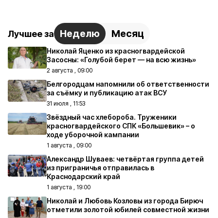
Неделю
Месяц
Лучшее за
Николай Яценко из красногвардейской
Засосны: «Голубой берет — на всю жизнь»
2 августа , 09:00
Белгородцам напомнили об ответственности
за съёмку и публикацию атак ВСУ
31 июля , 11:53
Звёздный час хлебороба. Труженики
красногвардейского СПК «Большевик» – о
ходе уборочной кампании
1 августа , 09:00
Александр Шуваев: четвёртая группа детей
из приграничья отправилась в
Краснодарский край
1 августа , 19:00
Николай и Любовь Козловы из города Бирюч
отметили золотой юбилей совместной жизни