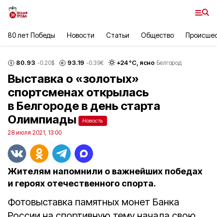
80 лет Победы
Новости
Статьи
Общество
Происше
80.93
93.19
+
24
°С,
ясно
-0.20
$
-0.39
€
Белгород
Выставка о «золотых»
спортсменах открылась
в Белгороде в день старта
Олимпиады
Новость
28 июля 2021, 13:00
Жителям напомнили о важнейших победах
и героях отечественного спорта.
Фотовыставка памятных монет Банка
России на спортивную тему начала свою