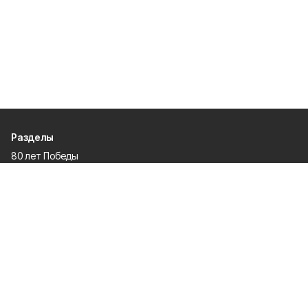
Разделы
80 лет Победы
Новости
Статьи
Общество
Происшествия
Культура
Газета
Политика
Экономика