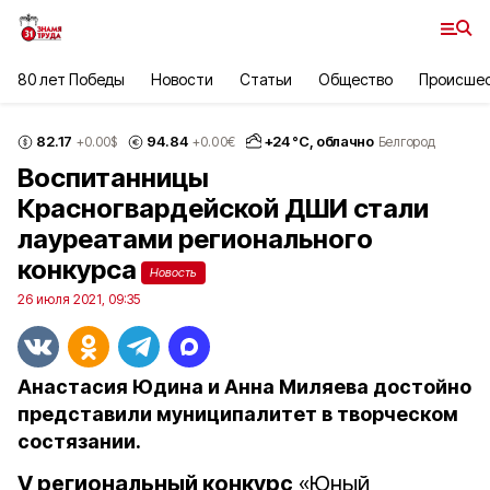
80 лет Победы
Новости
Статьи
Общество
Происше
82.17
94.84
+
24
°С,
облачно
+0.00
$
+0.00
€
Белгород
Воспитанницы
Красногвардейской ДШИ стали
лауреатами регионального
конкурса
Новость
26 июля 2021, 09:35
Анастасия Юдина и Анна Миляева достойно
представили муниципалитет в творческом
состязании.
V региональный конкурс
«Юный